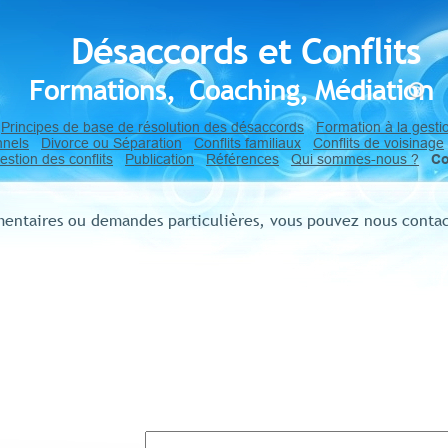
rds et Conflits
, Coaching, Médiation
Principes de base de résolution des désaccords
Formation à la gestio
nnels
Divorce ou Séparation
Conflits familiaux
Conflits de voisinage
stion des conflits
Publication
Références
Qui sommes-nous ?
Co
entaires ou demandes particulières, vous pouvez nous contac